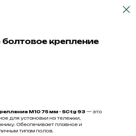
 болтовое крепление
3
епление М10 75 мм - SCtg 93
— это
ое для установки на тележки,
хнику. Обеспечивает плавное и
ичным типам полов.