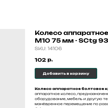
Колесо аппаратное
М10 75 мм - SCtg 9
SKU:
14106
р.
102
Добавить в корзину
Колесо аппаратное болтовое кр
аппаратное колесо, предназначенн
оборудование, мебель и другую те
манёвренное перемещение по разл