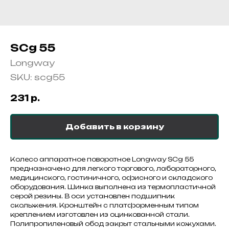
SCg 55
Longway
SKU:
scg55
231
р.
Добавить в корзину
Колесо аппаратное поворотное Longway SCg 55
предназначено для легкого торгового, лабораторного,
медицинского, гостиничного, офисного и складского
оборудования. Шинка выполнена из термопластичной
серой резины. В оси установлен подшипник
скольжения. Кронштейн с платформенным типом
креплением изготовлен из оцинкованной стали.
Полипропиленовый обод закрыт стальными кожухами.