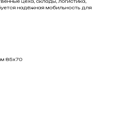
енные цеха, склады, логистика,
буется надёжная мобильность для
мм 85х70