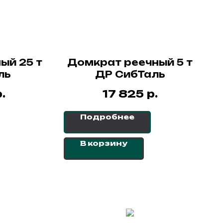
ый 25 т
Домкрат реечный 5 т
ль
ДР СибТаль
.
р.
17 825
Подробнее
В корзину