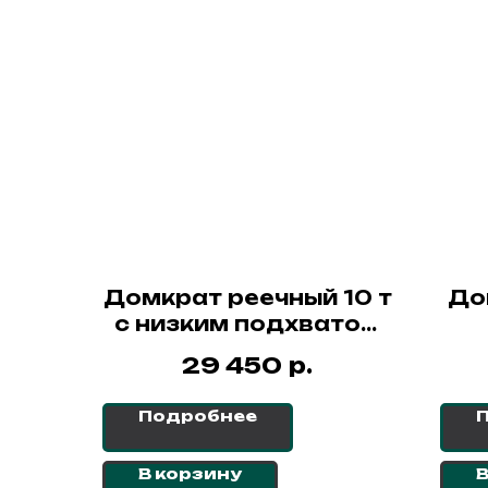
Домкрат реечный 10 т
До
с низким подхватом
ДРН СибТаль
р.
29 450
Подробнее
В корзину
В