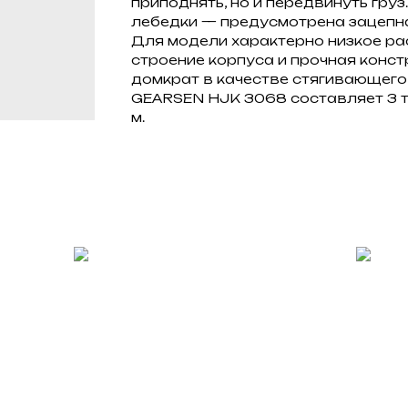
приподнять, но и передвинуть гру
лебедки — предусмотрена зацепна
Для модели характерно низкое р
строение корпуса и прочная конс
домкрат в качестве стягивающего
GEARSEN HJK 3068 составляет 3 т
м.