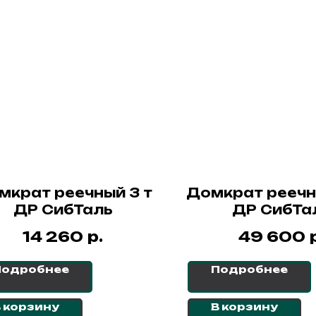
мкрат реечный 3 т
Домкрат реечн
ДР СибТаль
ДР СибТа
р.
14 260
49 600
Подробнее
Подробнее
 корзину
В корзину