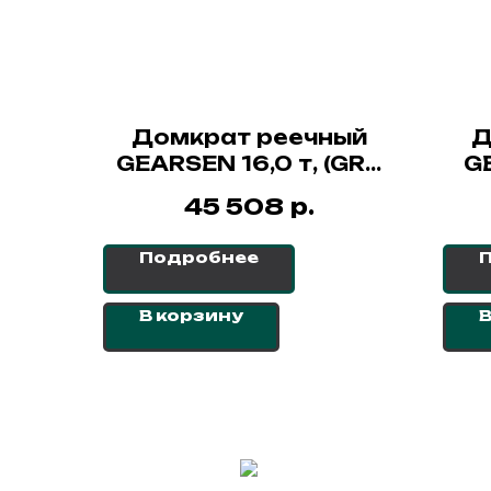
Домкрат реечный
Д
GEARSEN 16,0 т, (GRJ
G
160)
р.
45 508
Подробнее
В корзину
В