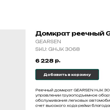
Домкрат реечный 
GEARSEN
SKU:
GHJK 3068
р.
6 228
Добавить в корзину
Реечный домкрат GEARSEN HJK 30
управлении грузоподъемное обор
обслуживания легковых автомобил
счет высокого хода рейки благод