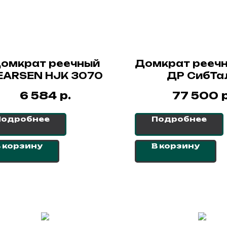
омкрат реечный
Домкрат реечн
EARSEN HJK 3070
ДР СибТа
р.
р
6 584
77 500
Подробнее
Подробнее
 корзину
В корзину