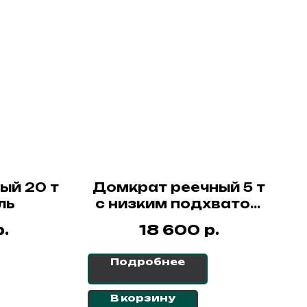
ый 20 т
Домкрат реечный 5 т
ль
с низким подхватом
ДРН СибТаль
р.
р.
18 600
Подробнее
В корзину