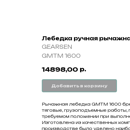
Лебедка ручная рычажн
GEARSEN
GMTM 1600
р.
14898,00
Добавить в корзину
Рычажная лебедка GMTM 1600 бр
тяговые, грузоподъемные работы,
требуемом положении при выполне
Изготовлена из качественных ком
производстве было уделено наиб