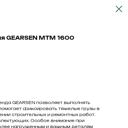
ая GEARSEN MTM 1600
енда GEARSEN позволяет выполнять
 помогает фиксировать тяжелые грузы в
нии строительных и ремонтных работ.
плектующих. Особое внимание при
олее нагруженным и важным деталям