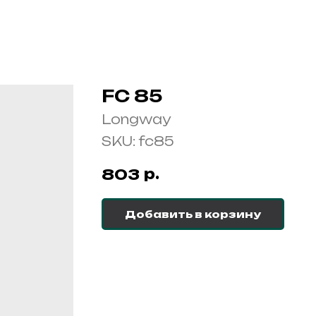
FC 85
Longway
SKU:
fc85
р.
803
Добавить в корзину