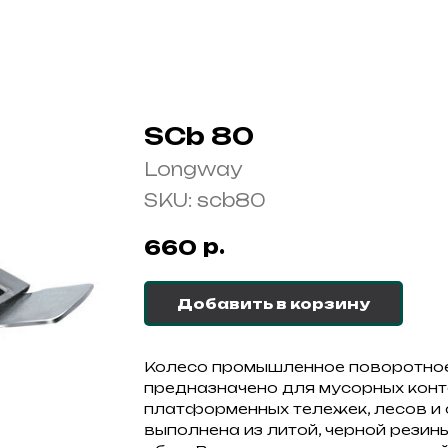
SCb 80
Longway
SKU:
scb80
р.
660
Добавить в корзину
Колесо промышленное поворотно
предназначено для мусорных кон
платформенных тележек, лесов и 
выполнена из литой, черной резин