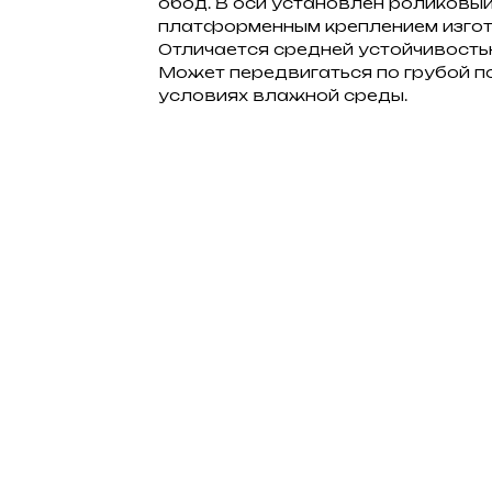
обод. В оси установлен роликовы
платформенным креплением изгото
Отличается средней устойчивость
Может передвигаться по грубой п
условиях влажной среды.