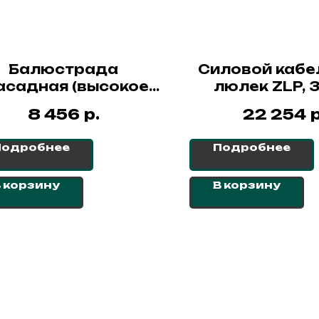
Балюстрада
Силовой кабе
садная (высокое
люлек ZLP, 
граждение, 2,5м),
р.
р
8 456
22 254
я люлек ZLP 630 и
ZLP 800
Подробнее
Подробнее
 корзину
В корзину