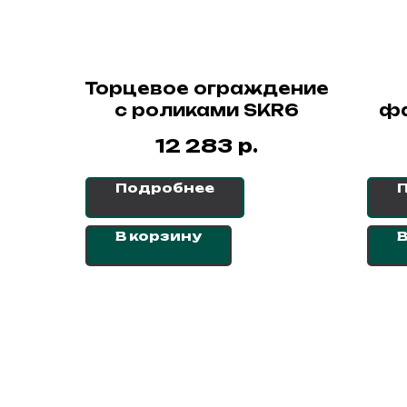
Торцевое ограждение
с роликами SKR6
фа
о
р.
12 283
дл
Подробнее
В корзину
В