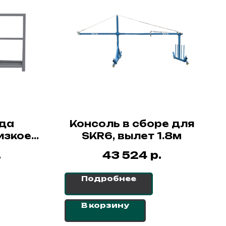
да
Консоль в сборе для
изкое
SKR6, вылет 1.8м
м) для
.
р.
43 524
630
Подробнее
В корзину