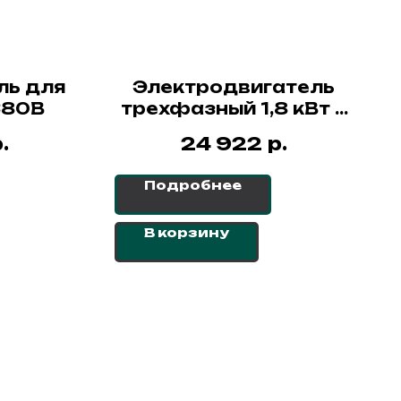
ль для
Электродвигатель
380В
трехфазный 1,8 кВт в
сборе, для лебедки
.
р.
24 922
LTD8.0
Подробнее
В корзину