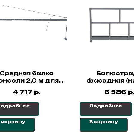
Средняя балка
Балюстра
онсоли 2,0 м для
фасадная (н
люлек ZLP сталь
ограждение, 2
р.
р
4 717
6 586
люлек ZLP 
Подробнее
Подробнее
 корзину
В корзину