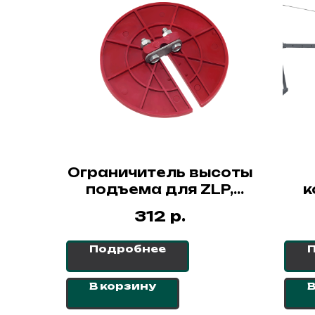
Ограничитель высоты
подъема для ZLP,
к
ударопрочный
р.
312
пластик
Подробнее
В корзину
В