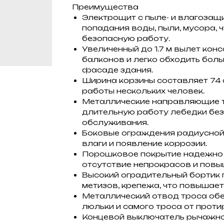
Преимущества
Электрощит с пыле- и влагозащ
попадания воды, пыли, мусора, 
безопасную работу.
Увеличенный до 1.7 м вылет ко
балконов и легко обходить бол
фасаде здания.
Ширина корзины составляет 74 
работы нескольких человек.
Металлические направляющие т
длительную работу лебедки без
обслуживания.
Боковые ограждения радиусно
влаги и появление коррозии.
Порошковое покрытие надежно 
отсутствие непрокрасов и повыш
Высокий оградительный бортик
метизов, крепежа, что повышает
Металлический отвод троса об
люльки и самого троса от проти
Концевой выключатель рычажног