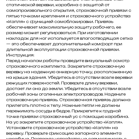
статической веревки, карабина с защитой от
самопроизвольного открытия, страховочной привязи с
пятью точками крепления и страховочного устройства
«Капля» с функцией самоблокировки. Привязь
обеспечивает максимальную защиту рабочего, ее
размер может регулироваться. При изготовлении
накладок для ног используется влагоотводящая сетка
— это обеспечивает дополнительный комфорт при
длительной эксплуатации страховочной привязи.
Инструкция:
Перед началом работы проведите визуальный осмотр
страховочного комплекта. Закрепите страховочную
веревку на надежную анкерную точку, расположенную
на крыше здания. Убедитесь в отсутствии возле веревки
режущих поверхностей. Проверьте длину веревки,
достает ли она до земли. Убедитесь в отсутствии возле
рабочей зоны оголенных электропроводов. Наденьте
страховочную привязь. Страховочная привязь должна
прилегать плотно к телу. Ножные петли не должны
пережимать сосуды в бедре. Прикрепите к грудной
точке привязи страховочный ус с помощью карабина.
На ус закрепите страховочное устройство «Капля».
Установите cтраховочное устройство «Капля» на
веревку. Проверьте фиксацию запорного элемента
карабина. Проверьте устройство на совместимость с