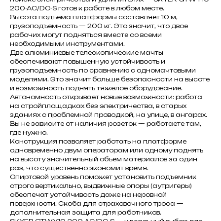
200-AC/DC-S готов к работе в любом месте.
Высота подъема платформы составляет 10 м,
грузоподъемность — 200 кг. Это значит, что двое
рабочих могут подняться вместе со всеми
необходимыми инструментами.
Две алюминиевые телескопические мачты
обеспечивают повышенную устойчивость и
грузоподъемность по сравнению с одномачтовыми
моделями. Это значит больше безопасности на высоте
и возможность поднять тяжелое оборудование.
Автономность открывает новые возможности: работа
на стройплощадках без электричества, в старых
зданиях с проблемной проводкой, на улице, в ангарах.
Вы не зависите от наличия розеток — работаете там,
где нужно.
Конструкция позволяет работать на платформе
одновременно двум операторам или одному поднять
на высоту значительный объем материалов за один
раз, что существенно экономит время.
Спиртовой уровень поможет установить подъемник
строго вертикально, выдвижные опоры (аутригеры)
обеспечат устойчивость даже на неровной
поверхности. Скоба для страховочного троса —
дополнительная защита для работников.