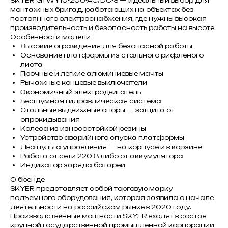
SKYER GTWY10-200-AC/DC-S — идеальный выбор для
монтажных бригад, работающих на объектах без
постоянного электроснабжения, где нужны высокая
производительность и безопасность работы на высоте.
Особенности модели
Высокие ограждения для безопасной работы
Основание платформы из стального рифленого
листа
Прочные и легкие алюминиевые мачты
Рычажные концевые выключатели
Экономичный электродвигатель
Бесшумная гидравлическая система
Стальные выдвижные опоры — защита от
опрокидывания
Колеса из износостойкой резины
Устройство аварийного спуска платформы
Два пульта управления — на корпусе и в корзине
Работа от сети 220 В либо от аккумулятора
Индикатор заряда батареи
О бренде
SKYER представляет собой торговую марку
подъемного оборудования, которая заявила о начале
деятельности на российском рынке в 2020 году.
Производственные мощности SKYER входят в состав
крупной государственной промышленной корпорации