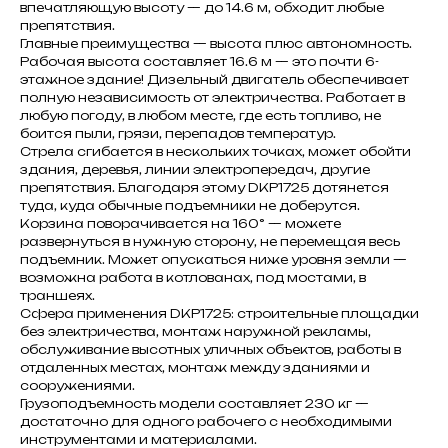
впечатляющую высоту — до 14.6 м, обходит любые
препятствия.
Главные преимущества — высота плюс автономность.
Рабочая высота составляет 16.6 м — это почти 6-
этажное здание! Дизельный двигатель обеспечивает
полную независимость от электричества. Работает в
любую погоду, в любом месте, где есть топливо, не
боится пыли, грязи, перепадов температур.
Стрела сгибается в нескольких точках, может обойти
здания, деревья, линии электропередач, другие
препятствия. Благодаря этому DKP1725 дотянется
туда, куда обычные подъемники не доберутся.
Корзина поворачивается на 160° — можете
развернуться в нужную сторону, не перемещая весь
подъемник. Может опускаться ниже уровня земли —
возможна работа в котлованах, под мостами, в
траншеях.
Сфера применения DKP1725: строительные площадки
без электричества, монтаж наружной рекламы,
обслуживание высотных уличных объектов, работы в
отдаленных местах, монтаж между зданиями и
сооружениями.
Грузоподъемность модели составляет 230 кг —
достаточно для одного рабочего с необходимыми
инструментами и материалами.