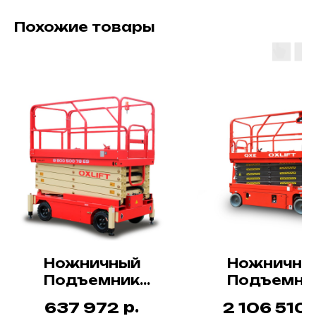
Похожие товары
Ножничный
Ножничны
Подъемник
Подъемни
OXLIFT QX-050-110
OXLIFT QX
р.
637 972
2 106 510
14320H