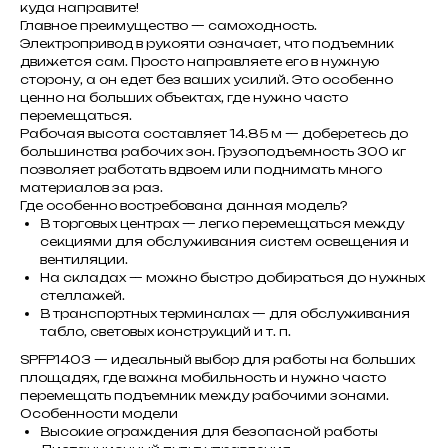
куда направите!
Главное преимущество — самоходность.
Электропривод в рукояти означает, что подъемник
движется сам. Просто направляете его в нужную
сторону, а он едет без ваших усилий. Это особенно
ценно на больших объектах, где нужно часто
перемещаться.
Рабочая высота составляет 14.85 м — доберетесь до
большинства рабочих зон. Грузоподъемность 300 кг
позволяет работать вдвоем или поднимать много
материалов за раз.
Где особенно востребована данная модель?
В торговых центрах — легко перемещаться между
секциями для обслуживания систем освещения и
вентиляции.
На складах — можно быстро добираться до нужных
стеллажей.
В транспортных терминалах — для обслуживания
табло, световых конструкций и т. п.
SPFP1403 — идеальный выбор для работы на больших
площадях, где важна мобильность и нужно часто
перемещать подъемник между рабочими зонами.
Особенности модели
Высокие ограждения для безопасной работы