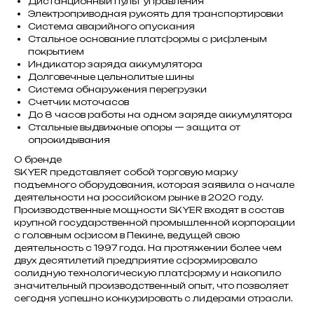
Дистанционный пульт управления
Электроприводная рукоять для транспортировки
Система аварийного опускания
Стальное основание платформы с рифленым
покрытием
Индикатор заряда аккумулятора
Долговечные цельнолитые шины
Система обнаружения перегрузки
Счетчик моточасов
До 8 часов работы на одном заряде аккумулятора
Стальные выдвижные опоры — защита от
опрокидывания
О бренде
SKYER представляет собой торговую марку
подъемного оборудования, которая заявила о начале
деятельности на российском рынке в 2020 году.
Производственные мощности SKYER входят в состав
крупной государственной промышленной корпорации
с головным офисом в Пекине, ведущей свою
деятельность с 1997 года. На протяжении более чем
двух десятилетий предприятие сформировало
солидную технологическую платформу и накопило
значительный производственный опыт, что позволяет
сегодня успешно конкурировать с лидерами отрасли.