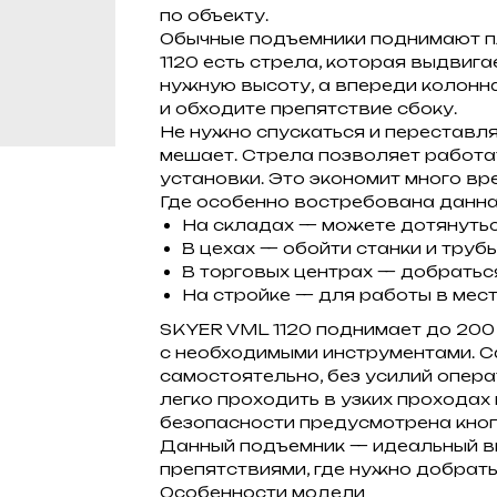
по объекту.
Обычные подъемники поднимают п
1120 есть стрела, которая выдвига
нужную высоту, а впереди колонн
и обходите препятствие сбоку.
Не нужно спускаться и переставля
мешает. Стрела позволяет работат
установки. Это экономит много вр
Где особенно востребована данн
На складах — можете дотянутьс
В цехах — обойти станки и трубы
В торговых центрах — добратьс
На стройке — для работы в места
SKYER VML 1120 поднимает до 200 
с необходимыми инструментами. 
самостоятельно, без усилий опер
легко проходить в узких проходах
безопасности предусмотрена кноп
Данный подъемник — идеальный в
препятствиями, где нужно добрать
Особенности модели