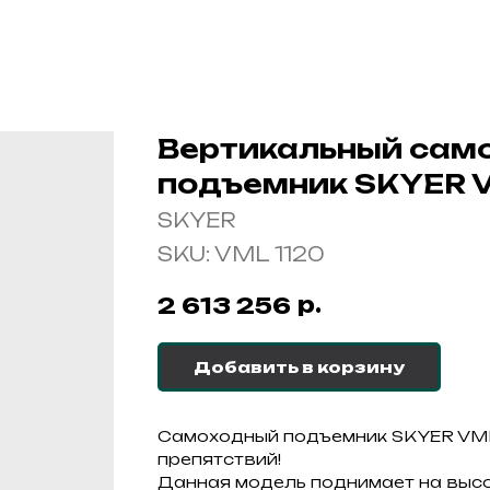
Вертикальный сам
подъемник SKYER V
SKYER
SKU:
VML 1120
р.
2 613 256
Добавить в корзину
Самоходный подъемник SKYER VML 
препятствий!
Данная модель поднимает на высо