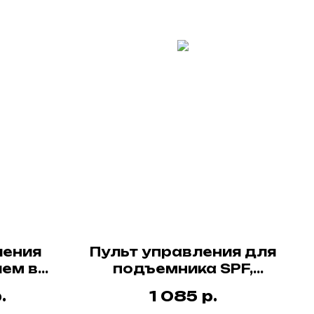
ления
Пульт управления для
ем в
подъемника SPF,
я
48В/5А, проводной
.
р.
1 085
 SPF