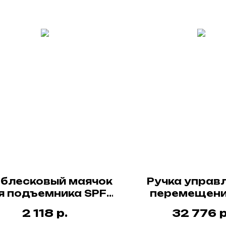
блесковый маячок
Ручка управ
я подъемника SPF,
перемещени
48В/30мА
сборе дл
р.
р
2 118
32 776
подъемника