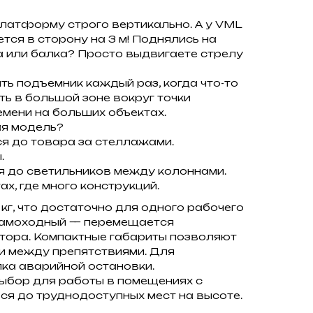
латформу строго вертикально. А у VML
ется в сторону на 3 м! Поднялись на
а или балка? Просто выдвигаете стрелу
ть подъемник каждый раз, когда что-то
ь в большой зоне вокруг точки
емени на больших объектах.
ая модель?
я до товара за стеллажами.
.
я до светильников между колоннами.
х, где много конструкций.
кг, что достаточно для одного рабочего
Самоходный — перемещается
атора. Компактные габариты позволяют
 и между препятствиями. Для
ка аварийной остановки.
ыбор для работы в помещениях с
ся до труднодоступных мест на высоте.