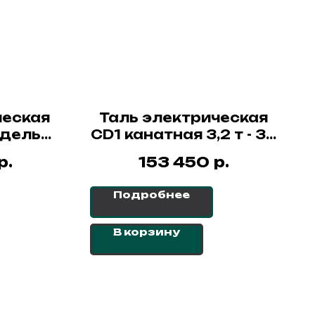
ческая
Таль электрическая
одель
CD1 канатная 3,2 т - 36
х 9 м,
м СибТаль
р.
р.
153 450
AIZEN
Подробнее
В корзину