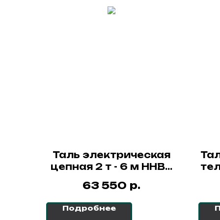
Таль электрическая
Тал
цепная 2 т - 6 м ННВ2
тел
СибТаль
6 
р.
63 550
Подробнее