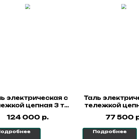
ь электрическая с
Таль электрич
ежкой цепная 3 т -
тележкой цепна
м ННВ2(T) СибТаль
18 м ННВ1(T) 
р.
р
124 000
77 500
Подробнее
Подробнее