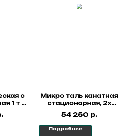
еская с
Микро таль канатная
я 1 т -
стационарная, 2х
СибТаль
скоростная, 220В 280
.
р.
54 250
кг - 29 м SH СибТаль
Подробнее