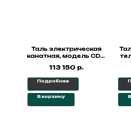
Таль электрическая
Тал
канатная, модель CDL,
тел
3.2т х 9м, УСВ,
12
р.
113 150
СибТаль
Подробнее
В корзину
В