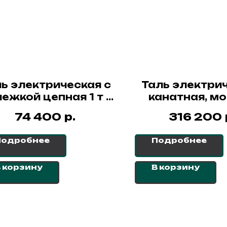
ь электрическая с
Таль электри
ежкой цепная 1 т -
канатная, м
 м ННВ1(T) СибТаль
SHA7-4B, 3 т 
р.
74 400
316 200
LS2.RR 4/1, S
Подробнее
Подробнее
 корзину
В корзину