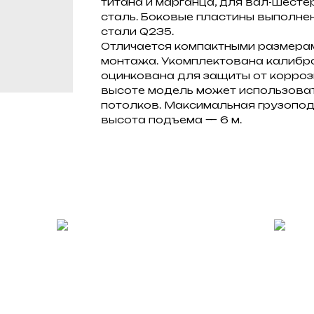
титана и марганца, для вал-шест
сталь. Боковые пластины выполне
стали Q235.
Отличается компактными размерам
монтажа. Укомплектована калибро
оцинкована для защиты от корроз
высоте модель может использова
потолков. Максимальная грузопод
высота подъема — 6 м.