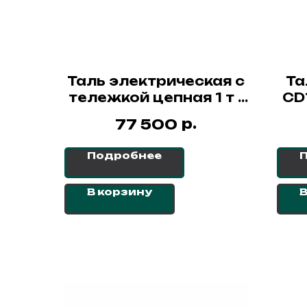
Таль электрическая с
Та
тележкой цепная 1 т -
CD1
18 м ННВ1(T) СибТаль
р.
77 500
Подробнее
В корзину
В