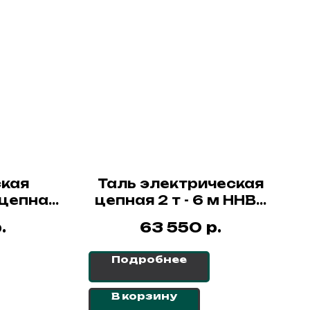
кая
Таль электрическая
цепная
цепная 2 т - 6 м ННВ2
N DHS
СибТаль
.
р.
63 550
Подробнее
В корзину