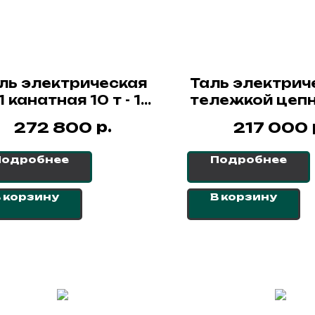
ль электрическая
Таль электрич
 канатная 10 т - 12
тележкой цепн
м СибТаль
- 12 м ННВ4(T) 
р.
272 800
217 000
Подробнее
Подробнее
 корзину
В корзину