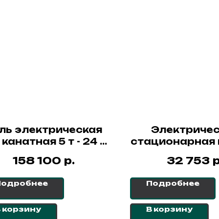
ль электрическая
Электричес
 канатная 5 т - 24 м
стационарная 
СибТаль
таль GEARSE
р.
р
158 100
32 753
10120
Подробнее
Подробнее
 корзину
В корзину