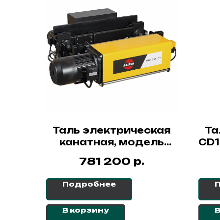
Таль электрическая
Та
канатная, модель
CD1
SHA7-6D, 10 т х 12 м,
р.
781 200
LS2.RR 4/1, УСВ, SAIZEN
Подробнее
В корзину
В