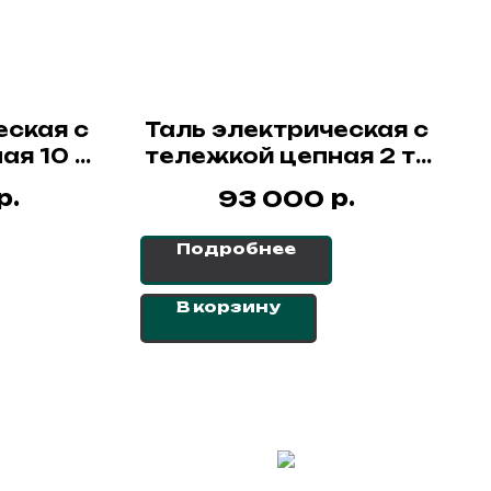
еская с
Таль электрическая с
ая 10 т
тележкой цепная 2 т -
СибТаль
6 м ННВ2(T) СибТаль
р.
р.
93 000
Подробнее
В корзину