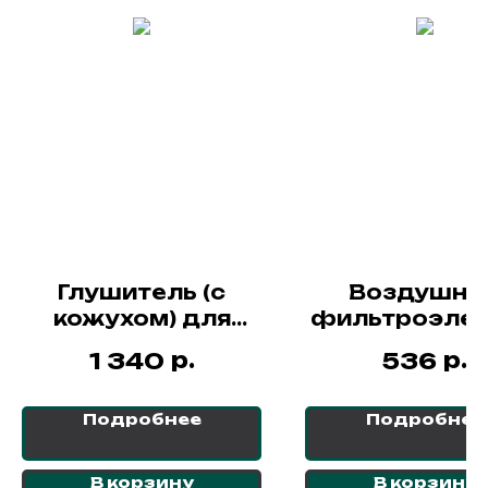
Глушитель (с
Воздушны
кожухом) для
фильтроэле
двигателя LONCIN
для двигат
р.
р.
1 340
536
152F
NORSU GX160 
60H/70H/80H
Подробнее
Подробнее
/110H)
В корзину
В корзину