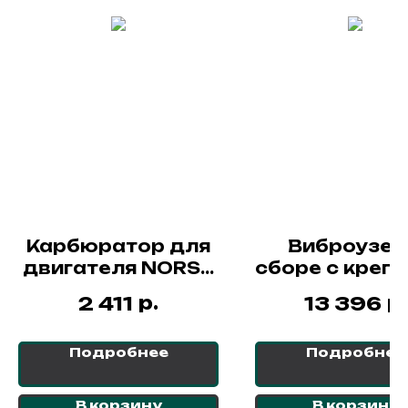
Карбюратор для
Виброузел
двигателя NORSU
сборе с креп
GX390
для вибропл
р.
р.
2 411
13 396
NORSU RS-
Подробнее
Подробнее
В корзину
В корзину