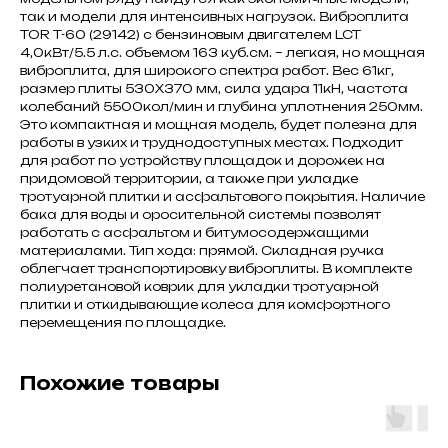
так и модели для интенсивных нагрузок. Виброплита
TOR T-60 (29142) с бензиновым двигателем LCT
4,0кВт/5.5 л.с. объемом 163 куб.см. – легкая, но мощная
виброплита, для широкого спектра работ. Вес 61кг,
размер плиты 530Х370 мм, сила удара 11кН, частота
колебаний 5500кол/мин и глубина уплотнения 250мм.
Это компактная и мощная модель, будет полезна для
работы в узких и труднодоступных местах. Подходит
для работ по устройству площадок и дорожек на
придомовой территории, а также при укладке
тротуарной плитки и асфальтового покрытия. Наличие
бака для воды и оросительной системы позволят
работать с асфальтом и битумосодержащими
материалами. Тип хода: прямой. Складная ручка
облегчает транспортировку виброплиты. В комплекте
полиуретановой коврик для укладки тротуарной
плитки и откидывающие колеса для комфортного
перемещения по площадке.
Похожие товары