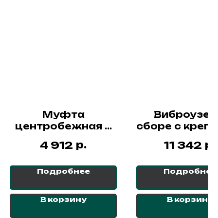
Муфта
Виброузел
центробежная в
сборе с креп
сборе со шкивом
для вибропл
р.
р.
4 912
11 342
ведущим для RF-
NORSU RS-
90T
Подробнее
Подробнее
В корзину
В корзину