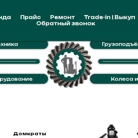
нда
Прайс
Ремонт
Trade-in | Выкуп
Обратный звонок
ехника
Грузоподъё
орудование
Колеса 
Домкраты